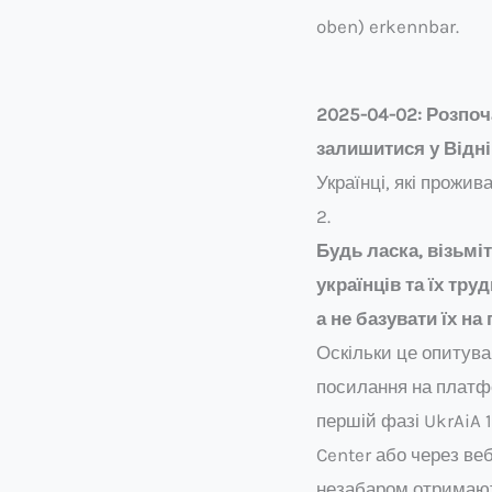
oben) erkennbar.
2025-04-02: Розпоч
залишитися у Відні
Українці, які прожи
2.
Будь ласка, візьмі
українців та їх тр
а не базувати їх н
Оскільки це опитув
посилання на платфо
першій фазі UkrAiA 
Center або через веб
незабаром отримают