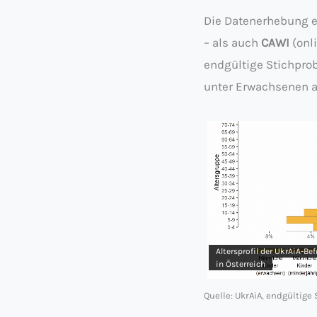
Die Datenerhebung e
– als auch
CAWI
(onl
endgültige Stichpro
unter Erwachsenen al
Altersprofil der UkrAiA-Be
in Österreich
Quelle: UkrAiA, endgültige