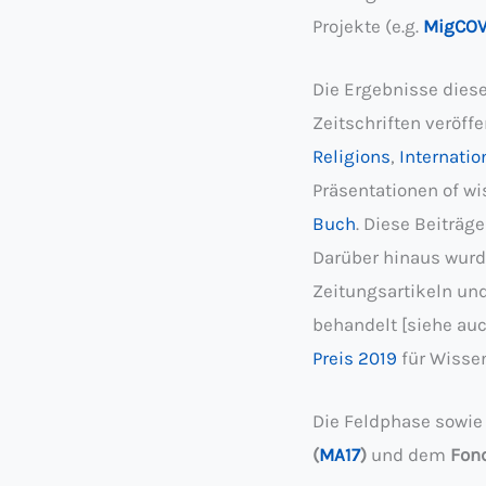
Projekte (e.g.
MigCO
Die Ergebnisse dies
Zeitschriften veröffe
Religions
,
Internatio
Präsentationen of w
Buch
. Diese Beiträge
Darüber hinaus wurde
Zeitungsartikeln un
behandelt [siehe au
Preis 2019
für Wisse
Die Feldphase sowie 
(
MA17
)
und dem
Fond