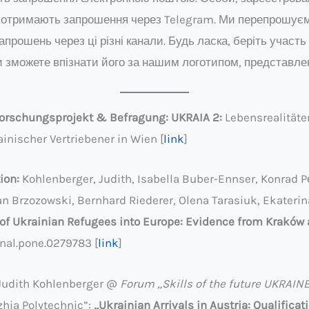
U, отримають запрошення через Telegram. Ми перепрошуєм
прошень через ці різні канали. Будь ласка, беріть участь
и зможете впізнати його за нашим логотипом, представлен
orschungsprojekt & Befragung: UKRAIA 2:
Lebensrealitäte
inischer Vertriebener in Wien [
link
]
ion:
Kohlenberger, Judith, Isabella Buber-Ennser, Konrad P
Jan Brzozowski, Bernhard Riederer, Olena Tarasiuk, Ekaterin
 of Ukrainian Refugees into Europe: Evidence from Kraków
rnal.pone.0279783 [
link
]
Judith Kohlenberger @
Forum „Skills of the future UKRAIN
zhia Polytechnic”:
„
Ukrainian Arrivals in Austria
: Qualificat