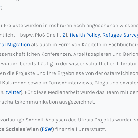
V
).
er Projekte wurden in mehreren hoch angesehenen wissen
ntlicht – bspw. PloS One [
1
,
2
],
Health Policy
,
Refugee Survey
nal Migration
als auch in Form von Kapiteln in Fachbüchern
issenschaftlichen Konferenzen, Arbeitspapieren und Beric
 wurden bereits häufig in der wissenschaftlichen Literatur z
n die Projekte und ihre Ergebnisse von der österreichisch
d Kolumnen sowie in Fernsehinterviews, Blogs und soziale
ch.
twitter
]. Für diese Medienarbeit wurde das Team mit d
nschaftskommunikation ausgezeichnet.
vorläufige Schnell-Analysen des Ukraia Projekts wurden v
s Soziales Wien (
FSW
)
finanziell unterstützt.