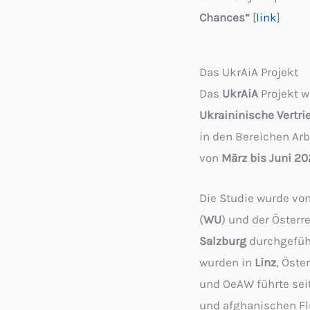
Chances“
[
link
]
Das UkrAiA Projekt
Das
UkrAiA
Projekt 
Ukraininische Vertr
in den Bereichen Arb
von
März bis Juni 2
Die Studie wurde vo
(
WU
) und der Öster
Salzburg
durchgeführ
wurden in
Linz
, Öste
und OeAW führte sei
und afghanischen Fl