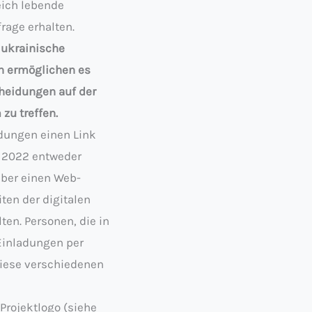
eich lebende
rage erhalten.
e ukrainische
n ermöglichen es
cheidungen auf der
zu treffen.
adungen einen Link
r 2022 entweder
über einen Web-
en der digitalen
en. Personen, die in
 Einladungen per
diese verschiedenen
Projektlogo (siehe