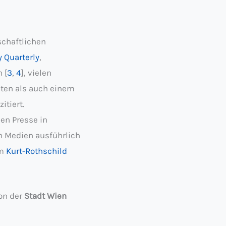
schaftlichen
 Quarterly
,
 [
3
,
4
], vielen
hten als auch einem
itiert.
en Presse in
n Medien ausführlich
em
Kurt-Rothschild
on der
Stadt Wien