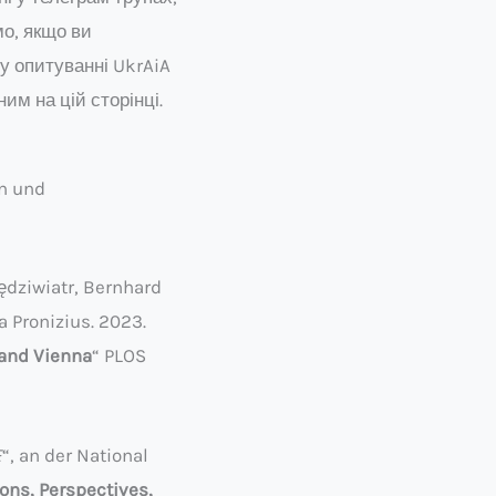
о, якщо ви
 у опитуванні UkrAiA
им на цій сторінці.
n und
ędziwiatr, Bernhard
a Pronizius. 2023.
 and Vienna
“ PLOS
E
“, an der National
ions, Perspectives,