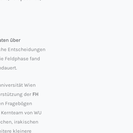
aten über
sche Entscheidungen
ie Feldphase fand
ndauert.
niversität Wien
erstützung der
FH
hen Fragebögen
s Kernteam von WU
schen, irakischen
itere kleinere