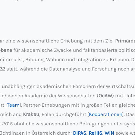
war eine wissenschaftliche Erhebung mit dem Ziel
Primärd
iebene
für akademische Zwecke und faktenbasierte politi
eitsmarkt, Bildung, Wohnen und Integration zu Erheben. D
022
statt, während die Datenanalyse und Forschung noch a
n unabhängigen akademischen Forschern der Wirtschaftsu
reichischen Akademie der Wissenschaften (
OeAW
) mit Unt
t [
Team
]. Partner-Erhebungen mit in großen Teilen gleic
rreich and
Krakau
, Polen durchgeführt [
Kooperationen
]. Da
t 2015 ähnliche wissenschaftliche Befragungen unter syri
üchtlingen in Österreich durch:
DIPAS
,
ReHIS
,
WIN
sowie we