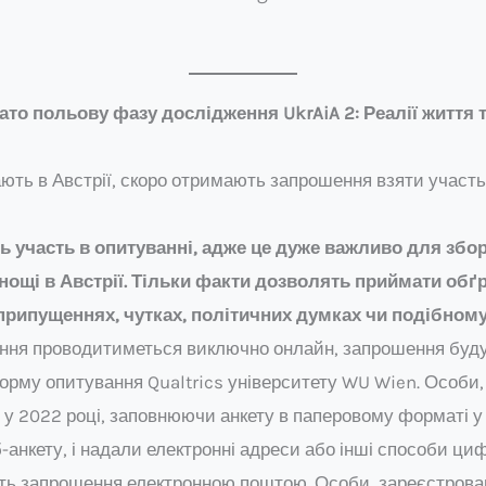
ато польову фазу дослідження UkrAiA 2: Реалії життя т
вають в Австрії, скоро отримають запрошення взяти участь
ть участь в опитуванні, адже це дуже важливо для збо
уднощі в Австрії. Тільки факти дозволять приймати обґ
а припущеннях, чутках, політичних думках чи подібному
ання проводитиметься виключно онлайн, запрошення буду
рму опитування Qualtrics університету WU Wien. Особи, 
1 у 2022 році, заповнюючи анкету в паперовому форматі у 
-анкету, і надали електронні адреси або інші способи циф
ь запрошення електронною поштою. Особи, зареєстровані