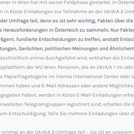
bener in Wien hat mit seiner Feldphase gestartet. In Österr
n in Kürze Einladungen zur Teilnahme an der UkrAiA 2 Umf
der Umfrage teil, denn es ist sehr wichtig, Fakten über di
e Herausforderungen in Österreich zu sammeln. Nur Fakte
ägern, fundierte Entscheidungen zu treffen, anstatt Ents
tungen, Gerüchten, politischen Meinungen und Ähnlichem 
schließlich online durchgeführt wird, enthalten die Einl
eplattform der WU Wien. Personen, die an UkrAiA 1 im Jah
s Papierfragebogens im Vienna International Center oder 
mmen haben und E-Mail-Adressen oder andere Möglichkeit
egeben haben, werden in Kürze E-Mail-Einladungen erhalt
rwalteten Telegramgruppen registriert sind, erhalten die
n um Entschuldigung, falls Sie mehrere Einladungen über 
 einmal an der UkrAiA 2-Umfrage teil – sie ist an unserem 