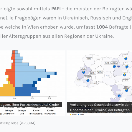
rfolgte sowohl mittels
PAPI
– die meisten der Befragten w
ine). ie Fragebögen waren in Ukrainisch, Russisch und Engl
be welche in Wien erhoben wurde, umfasst
1.094
Befragte (
ler Altersgruppen aus allen Regionen der Ukraine.
fragten, ihrer PartnerInnen und Kinder
Verteilung des Geschlechts sowie der 
(innerhalb der Ukraine) der Befragten
 Stichprobe (n=1,094)