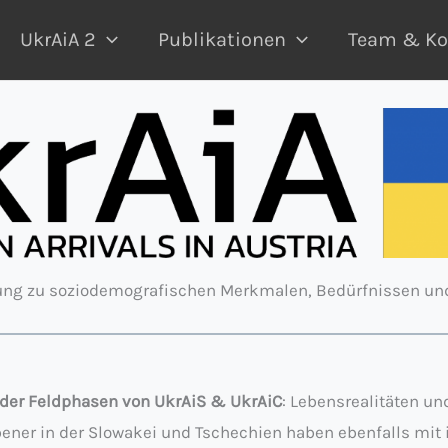
UkrAiA 2
Publikationen
Team & Ko
gung zu soziodemografischen Merkmalen, Bedürfnissen un
der Feldphasen von UkrAiS & UkrAiC
: Lebensrealitäten u
bener in der Slowakei und Tschechien haben ebenfalls mit