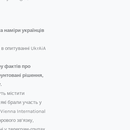
а наміри українців
 в опитуванні UkrAiA
ру фактів про
рунтовані рішення,
.
ть містити
які брали участь у
Vienna International
рового зв’язку,
 у телеграм-групах,