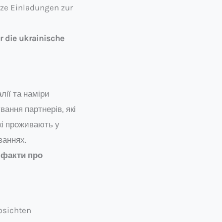
rze Einladungen zur
r die ukrainische
лії та наміри
вання партнерів, які
кі проживають у
ваннях.
и факти про
bsichten