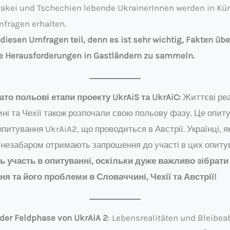
owakei und Tschechien lebende UkrainerInnen werden in Kü
fragen erhalten.
diesen Umfragen teil, denn es ist sehr wichtig, Fakten übe
e Herausforderungen in Gastländern zu sammeln.
то польові етапи проекту UkrAiS та UkrAiC:
Життєві реа
ині та Чехії також розпочали свою польову фазу. Це опиту
питування UkrAiA2, що проводиться в Австрії. Українці, я
, незабаром отримають запрошення до участі в цих опиту
ть участь в опитуванні, оскільки дуже важливо зібрат
ня та його проблеми в Словаччині, Чехії та Австрії!
der Feldphase von UkrAiA 2
: Lebensrealitäten und Bleibea