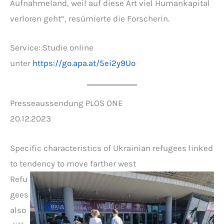
Aufnahmeland, weil auf diese Art viel Humankapital
verloren geht“, resümierte die Forscherin.
Service: Studie online
unter
https://go.apa.at/5ei2y9Uo
Presseaussendung PLOS ONE
20.12.2023
Specific characteristics of Ukrainian refugees linked
to tendency to move farther west
Refu
gees
also