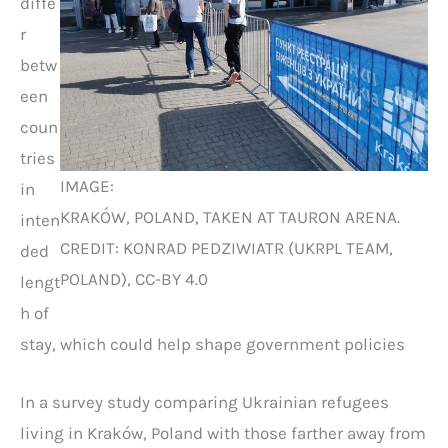
diffe
r
betw
een
coun
tries
IMAGE:
in
KRAKÓW, POLAND, TAKEN AT TAURON ARENA.
inten
CREDIT: KONRAD PEDZIWIATR (UKRPL TEAM,
ded
POLAND), CC-BY 4.0
lengt
h of
stay, which could help shape government policies
In a survey study comparing Ukrainian refugees
living in Kraków, Poland with those farther away from