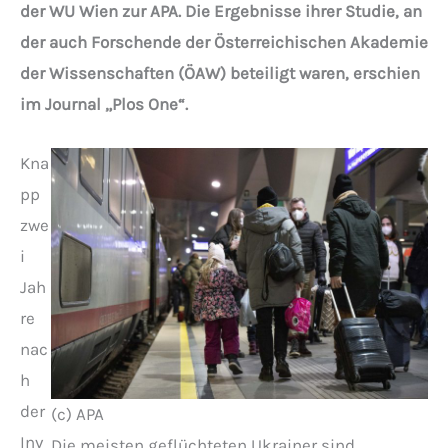
der WU Wien zur APA. Die Ergebnisse ihrer Studie, an
der auch Forschende der Österreichischen Akademie
der Wissenschaften (ÖAW) beteiligt waren, erschien
im Journal „Plos One“.
Kna
pp
zwe
i
Jah
re
nac
h
der
(c) APA
Inv
Die meisten geflüchteten Ukrainer sind